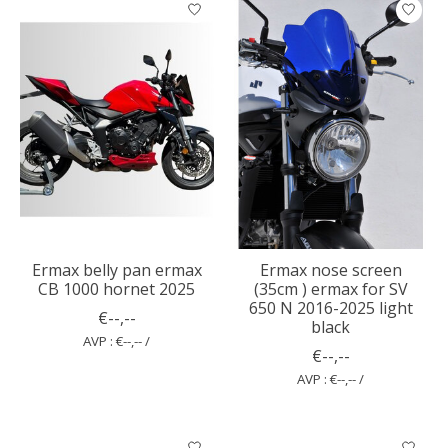
Ermax belly pan ermax
Ermax nose screen
CB 1000 hornet 2025
(35cm ) ermax for SV
650 N 2016-2025 light
€--,--
black
AVP : €--,-- /
€--,--
AVP : €--,-- /