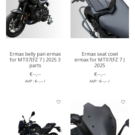
Ermax belly pan ermax
Ermax seat cowl
for MT07(FZ 7 ) 2025 3
ermax for MT07(FZ 7 )
parts
2025
€--,--
€--,--
AVP : €--,-- /
AVP : €--,-- /