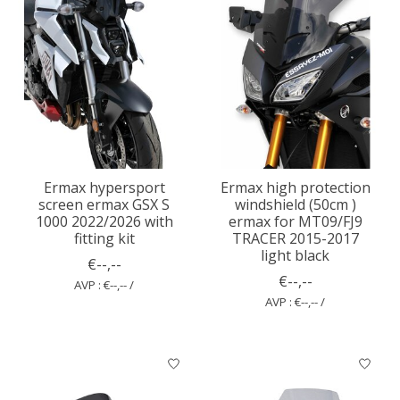
Ermax hypersport
Ermax high protection
screen ermax GSX S
windshield (50cm )
1000 2022/2026 with
ermax for MT09/FJ9
fitting kit
TRACER 2015-2017
light black
€--,--
€--,--
AVP : €--,-- /
AVP : €--,-- /