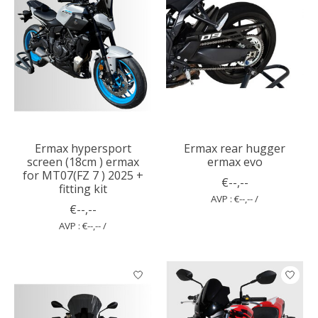
Ermax hypersport
Ermax rear hugger
screen (18cm ) ermax
ermax evo
for MT07(FZ 7 ) 2025 +
€--,--
fitting kit
AVP : €--,-- /
€--,--
AVP : €--,-- /