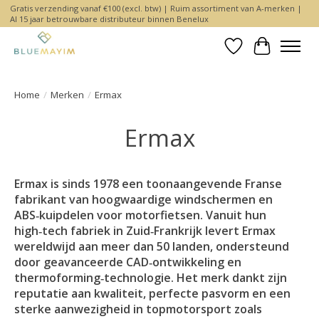
Gratis verzending vanaf €100 (excl. btw) | Ruim assortiment van A-merken |
Al 15 jaar betrouwbare distributeur binnen Benelux
Verlanglijst
Winkelwa
Home
/
Merken
/
Ermax
Ermax
Ermax is sinds 1978 een toonaangevende Franse
fabrikant van hoogwaardige windschermen en
ABS‑kuipdelen voor motorfietsen. Vanuit hun
high‑tech fabriek in Zuid‑Frankrijk levert Ermax
wereldwijd aan meer dan 50 landen, ondersteund
door geavanceerde CAD‑ontwikkeling en
thermoforming‑technologie. Het merk dankt zijn
reputatie aan kwaliteit, perfecte pasvorm en een
sterke aanwezigheid in topmotorsport zoals