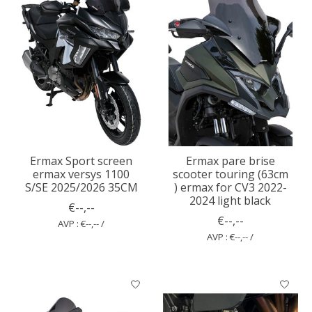
Ermax Sport screen
Ermax pare brise
ermax versys 1100
scooter touring (63cm
S/SE 2025/2026 35CM
) ermax for CV3 2022-
2024 light black
€--,--
€--,--
AVP : €--,-- /
AVP : €--,-- /